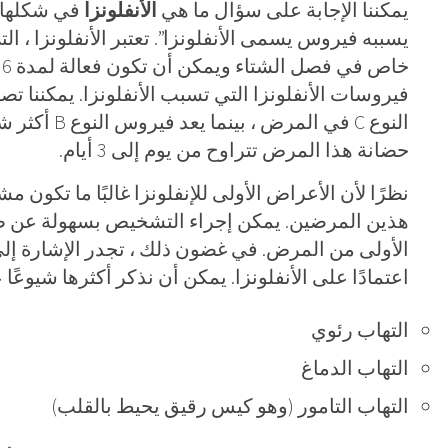
يمكننا الإجابة على سؤال ما هي
الأنفلونزا
في شكلها ا
يسببه فيروس يسمى الأنفلونزا”. تعتبر الأنفلونزا ،
النوع C في الم
حضانة هذا المرض تتراوح من يوم إلى 3 أيام.
نظرًا لأن الأعراض الأولى للإنفلونزا غالبًا ما تكون 
هذين المرضين. يمكن إجراء التشخيص بسهولة عن طري
الأولى من المرض. في غضون ذلك ، تجدر الإشارة إ
اعتمادًا على الأنفلونزا. يمكن أن نذكر أكثرها شيوعًا ع
التهاب رئوي
التهاب الدماغ
التهاب التامور (وهو كيس رقيق يحيط بالقلب)