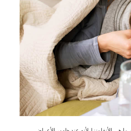
 هي الأنفلونزا. لأنه عند ظهور الأعراض ،