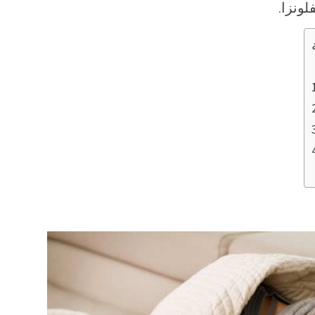
ونزا.