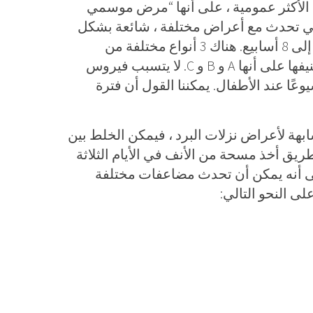
لأكثر عمومية ، على أنها “مرض موسمي
 التي تحدث مع أعراض مختلفة ، شائعة بشكل
خاص في فصل الشتاء ويمكن أن تكون فعالة لمدة 6 إلى 8 أسابيع. هناك 3 أنواع مختلفة من
فيروسات الأنفلونزا التي تسبب الأنفلونزا. يمكننا تصنيفها على أنها A و B و C. لا يتسبب فيروس
رض ، بينما يعد فيروس النوع B أكثر شيوعًا عند الأطفال. يمكننا القول أن فترة
مشابهة لأعراض نزلات البرد ، فيمكن الخلط بين
ق أخذ مسحة من الأنف في الأيام الثلاثة
لى أنه يمكن أن تحدث مضاعفات مختلفة
لى النحو التالي: