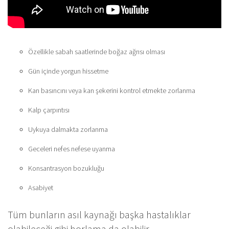
Özellikle sabah saatlerinde boğaz ağrısı olması
Gün içinde yorgun hissetme
Kan basıncını veya kan şekerini kontrol etmekte zorlanma
Kalp çarpıntısı
Uykuya dalmakta zorlanma
Geceleri nefes nefese uyanma
Konsantrasyon bozukluğu
Asabiyet
Tüm bunların asıl kaynağı başka hastalıklar
olabileceği gibi horlama da olabilir.