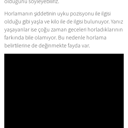
olduğunu söyleyebiliriz.
Horlamanın şiddetinin uyku pozisyonu ile ilgisi
olduğu gibi yaşla ve kilo ile de ilgisi bulunuyor. Yanız
yaşayanlar ise çoğu zaman geceleri horladıklarının
farkında bile olamıyor. Bu nedenle horlama
belirtilerine de değinmekte fayda var.