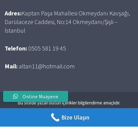
Adres:
Kaptan Paşa Mahallesi Okmeydanı Kavşağı,
Darülaceze Caddesi, No:14 Okmeydanı/Şişli –
İstanbul
Telefon:
0505 581 19 45
Mail:
altan11@hotmail.com
Online Muayene
Bu sitede yazan bütün içerikler bilgilendirme amaçlıdır.
Bize Ulaşın