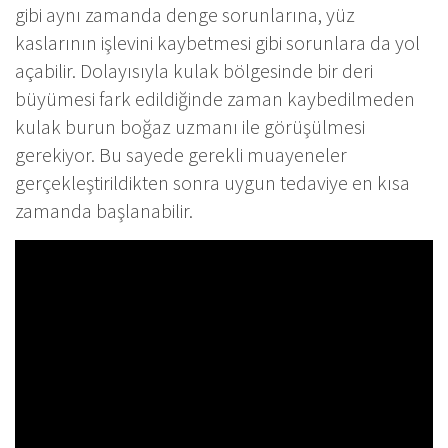
gibi aynı zamanda denge sorunlarına, yüz
kaslarının işlevini kaybetmesi gibi sorunlara da yol
açabilir. Dolayısıyla kulak bölgesinde bir deri
büyümesi fark edildiğinde zaman kaybedilmeden
kulak burun boğaz uzmanı ile görüşülmesi
gerekiyor. Bu sayede gerekli muayeneler
gerçekleştirildikten sonra uygun tedaviye en kısa
zamanda başlanabilir.