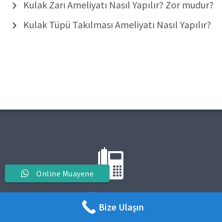
Kulak Zarı Ameliyatı Nasıl Yapılır? Zor mudur?
Kulak Tüpü Takılması Ameliyatı Nasıl Yapılır?
Online Muayene
BIZE ULAŞIN
Bize Ulaşın
0505 581 19 45