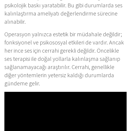
psikolojik baskı yaratabilir. Bu gibi durumlarda ses
kalınlaştırma ameliyatı değerlendirme sürecine
alınabilir.
Operasyon yalnızca estetik bir müdahale değildir;
fonksiyonel ve psikososyal etkileri de vardır. Ancak
her ince ses için cerrahi gerekli değildir. Öncelikle
ses terapisi ile doğal yollarla kalınlaşma sağlanıp
sağlanamayacağı araştırılır. Cerrahi, genellikle
diğer yöntemlerin yetersiz kaldığı durumlarda
gündeme gelir.