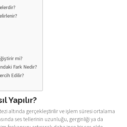
elerdir?
lirlenir?
iştirir mi?
ındaki Fark Nedir?
rcih Edilir?
l Yapılır?
zi altında gerçekleştirilir ve işlem süresi ortalama
rasında ses tellerinin uzunluğu, gerginliği ya da
eşim frekansını artırarak daha ince bir ses elde