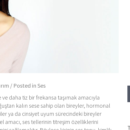
ırım
/ Posted in
Ses
 ve daha tiz bir frekansa taşımak amacıyla
oğuştan kalın sese sahip olan bireyler, hormonal
ler ya da cinsiyet uyum sürecindeki bireyler
 amacı, ses tellerinin titreşim özelliklerini
T
ini sağlamaktır. Böylece kişinin ses tonu, kimlik