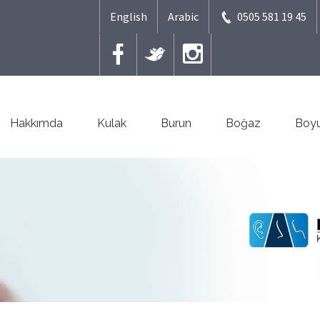
English
Arabic
0505 581 19 45
Hakkımda
Kulak
Burun
Boğaz
Boy