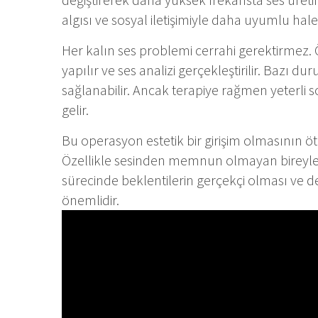
algısı ve sosyal iletişimiyle daha uyumlu hale g
Her kalın ses problemi cerrahi gerektirmez.
yapılır ve ses analizi gerçekleştirilir. Bazı du
sağlanabilir. Ancak terapiye rağmen yeterl
gelir.
Bu operasyon estetik bir girişim olmasının ö
Özellikle sesinden memnun olmayan bireyler
sürecinde beklentilerin gerçekçi olması ve d
önemlidir.