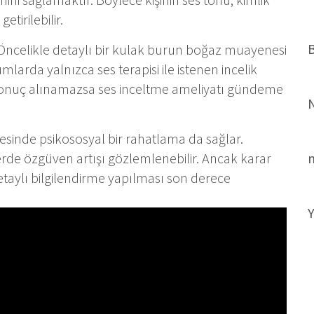
etirilebilir.
B
 Öncelikle detaylı bir kulak burun boğaz muayenesi
rumlarda yalnızca ses terapisi ile istenen incelik
i sonuç alınamazsa ses inceltme ameliyatı gündeme
tesinde psikososyal bir rahatlama da sağlar.
de özgüven artışı gözlemlenebilir. Ancak karar
etaylı bilgilendirme yapılması son derece
Y